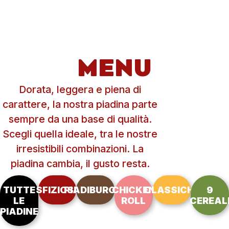
MENU
Dorata, leggera e piena di
carattere, la nostra piadina parte
sempre da una base di qualità.
Scegli quella ideale, tra le nostre
irresistibili combinazioni. La
piadina cambia, il gusto resta.
TUTTE
SFIZIOSE
PIADIBURGER
CHICKEN
CLASSICHE
9
LE
ROLL
CEREAL
PIADINE